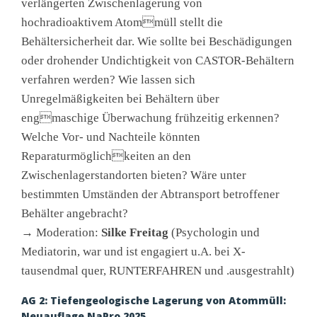
verlängerten Zwischenlagerung von
hochradioaktivem Atommüll stellt die
Behältersicherheit dar. Wie sollte bei Beschädigungen
oder drohender Undichtigkeit von CASTOR-Behältern
verfahren werden? Wie lassen sich
Unregelmäßigkeiten bei Behältern über
engmaschige Überwachung frühzeitig erkennen?
Welche Vor- und Nachteile könnten
Reparaturmöglichkeiten an den
Zwischenlagerstandorten bieten? Wäre unter
bestimmten Umständen der Abtransport betroffener
Behälter angebracht?
→
Moderation:
Silke Freitag
(Psychologin und
Mediatorin, war und ist engagiert u.A. bei X-
tausendmal quer, RUNTERFAHREN und .ausgestrahlt)
AG 2: Tiefengeologische Lagerung von Atommüll:
Neuauflage NaPro 2025